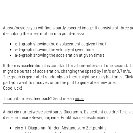
Above/besides you will find a partly covered image. It consists of three p
describing the linear motion of a point-mass:
x-t-graph showing the displacement at given time t
v-t-graph showing the velocity at given time t
a-t-graph showing the acceleration at given time t
If there is acceleration it is constant for a time-interval of one second. T
might be bursts of acceleration, changing the speed by 1 m/s or 0.7 m/s.
The graph is generated randomly, so there might be really bad ones. Click
part you want to uncover, or on the plot to generate a new one.
Good luck!
Thoughts, ideas, feedback? Send me an
email
.
Anbei ein nur teilweise sichtbares Diagramm. Es besteht aus drei Teilen, 
dieselbe lineare Bewegung einer Punktmasse beschreiben:
ein x-t-Diagramm für den Abstand zum Zeitpunkt t