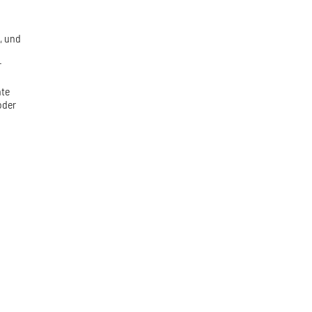
, und
r
hte
oder